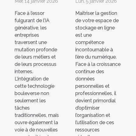
Mer. 14 janvier 2026
Lun. 5 janvier 2026
Face à l’essor
Maîtriser la gestion
fulgurant de l’IA
de votre espace de
générative, les
stockage en ligne
entreprises
est une
traversent une
compétence
mutation profonde
incontournable à
de leurs métiers et
l’ère du numérique.
de leurs processus
Face à la croissance
internes.
continue des
L’intégration de
données
cette technologie
personnelles et
bouleverse non
professionnelles, il
seulement les
devient primordial
tâches
d’optimiser
traditionnelles, mais
l’organisation et
ouvre également la
l’utilisation de ces
voie à de nouvelles
ressources