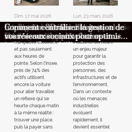
Dim. 17 mai 2026
Lun. 23 mars 2026
Quand la réservation numérique
Comment optimiser la sécurité dans
Évaluation de la durabilité dans la
La signification des symboles les
Comment l’IA générative
Gérer efficacement votre espace de
Comment les innovations sportives
Intelligence artificielle sans code
Impression 3D de matériaux
Comment centraliser la gestion de
Les abords des
La sécurité dans les
révolutionne la gestion du
les zones à risque industriel ?
construction de maisons en bois
plus populaires sur les porte-clés
transforme-t-elle les métiers en
stockage en ligne
améliorent les performances
Découverte des plateformes et
avancés vers une révolution
vos réseaux sociaux pour optimiser
grandes villes
zones à risque
françaises étouffent,
industriel demeure
stationnement en périphérie
entreprise ?
athlétiques
outils pour non-programmeurs
industrielle et médicale
votre productivité
et pas seulement
un enjeu majeur
aux heures de
pour garantir la
pointe. Selon l’Insee,
protection des
près de 74% des
personnes, des
actifs utilisent
infrastructures et de
encore la voiture
l’environnement.
pour aller travailler,
Dans un contexte
un réflexe qui se
où les menaces
heurte chaque matin
industrielles
à la même réalité :
évoluent
trouver une place,
rapidement, il
puis la payer sans
devient essentiel