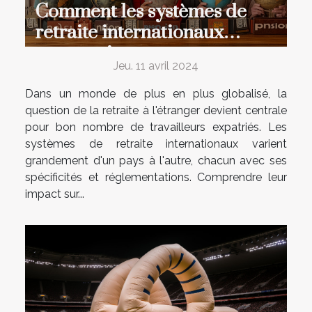
Comment les systèmes de
retraite internationaux
peuvent impacter votre
Jeu. 11 avril 2024
pension en tant qu'expatrié
Dans un monde de plus en plus globalisé, la
question de la retraite à l'étranger devient centrale
pour bon nombre de travailleurs expatriés. Les
systèmes de retraite internationaux varient
grandement d'un pays à l'autre, chacun avec ses
spécificités et réglementations. Comprendre leur
impact sur...