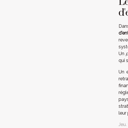
Le
d'
Dans
d'en
rev
syst
Un
p
qui 
Un e
retr
fina
régl
pays
stra
leur
Jeu.