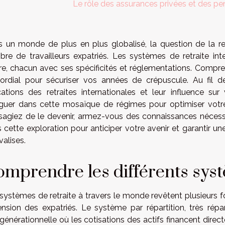
Le rôle des assurances privées et des pen
 un monde de plus en plus globalisé, la question de la ret
re de travailleurs expatriés. Les systèmes de retraite in
tre, chacun avec ses spécificités et réglementations. Compre
ordial pour sécuriser vos années de crépuscule. Au fil de
ications des retraites internationales et leur influence 
guer dans cette mosaïque de régimes pour optimiser votr
sagiez de le devenir, armez-vous des connaissances nécess
 cette exploration pour anticiper votre avenir et garantir u
valises.
mprendre les différents syst
systèmes de retraite à travers le monde revêtent plusieurs fo
nsion des expatriés. Le système par répartition, très répan
rgénérationnelle où les cotisations des actifs financent direc