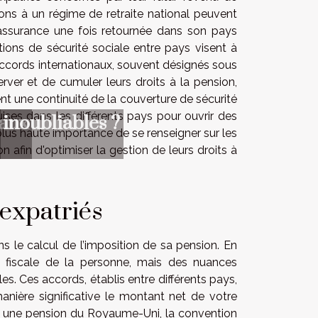
tions à un régime de retraite national peuvent
assurance une fois retournée dans son pays
ions de sécurité sociale entre pays visent à
 accords internationaux, souvent désignés sous
erver et de cumuler leurs droits à la pension,
t une continuité de la couverture de sécurité
ises dans les différents pays pour ouvrir des
naux
 inoubliables ?
a plus haute importance de se renseigner sur les
on afin d'optimiser la gestion de leurs droits à
 expatriés
ns le calcul de l’imposition de sa pension. En
 fiscale de la personne, mais des nuances
es. Ces accords, établis entre différents pays,
anière significative le montant net de votre
it une pension du Royaume-Uni, la convention