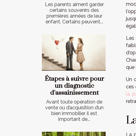
modè
Les parents aiment garder
certains souvenirs des
l'op
premières années de leur
jusq
enfant. Certains peuvent...
égal
Les 
faib
d'op
Chaq
que 
Étapes à suivre pour
Un c
un diagnostic
ces 
d’assainissement
la p
retr
Avant toute opération de
vente ou d’acquisition d’un
bien immobilier, il est
La
important de...
La p