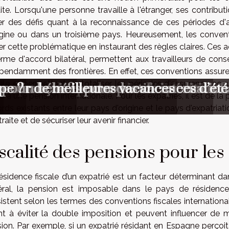
aite. Lorsqu'une personne travaille à l'étranger, ses contribu
r des défis quant à la reconnaissance de ces périodes d'
igine ou dans un troisième pays. Heureusement, les convent
ier cette problématique en instaurant des règles claires. Ces
erme d'accord bilatéral, permettent aux travailleurs de cons
pendamment des frontières. En effet, ces conventions assuren
ale et permettent de totaliser les périodes d'assurance acqu
nce-t-elle les nouveaux résidents ?
on pour chaque besoin d'expédition ?
ans les événements sportifs internatio
e
ons françaises pour des vacances d’été
ec son bébé?
ir pour de meilleures vacances
pe ?
ts à une pension internationale. Pour les expatriés, il est de l
rds existants entre leur pays d'origine et le pays d'expatriati
traite et de sécuriser leur avenir financier.
scalité des pensions pour les
ésidence fiscale d’un expatrié est un facteur déterminant da
ral, la pension est imposable dans le pays de résidence
istent selon les termes des conventions fiscales international
nt à éviter la double imposition et peuvent influencer de m
ion. Par exemple, si un expatrié résidant en Espagne perço