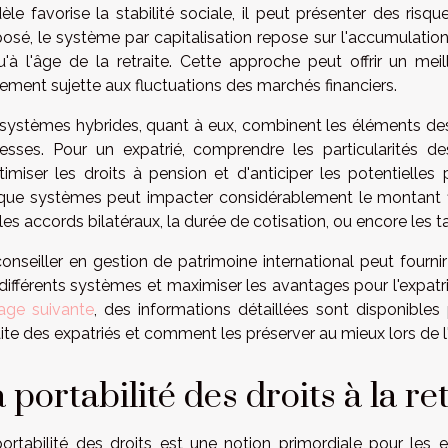
le favorise la stabilité sociale, il peut présenter des ris
posé, le système par capitalisation repose sur l'accumulation i
u'à l'âge de la retraite. Cette approche peut offrir un meil
ement sujette aux fluctuations des marchés financiers.
systèmes hybrides, quant à eux, combinent les éléments des 
lesses. Pour un expatrié, comprendre les particularités d
timiser les droits à pension et d'anticiper les potentielle
ue systèmes peut impacter considérablement le montant fin
les accords bilatéraux, la durée de cotisation, ou encore les 
onseiller en gestion de patrimoine international peut fourni
différents systèmes et maximiser les avantages pour l'expatr
age suivante
, des informations détaillées sont disponibles
aite des expatriés et comment les préserver au mieux lors de l'
 portabilité des droits à la re
ortabilité des droits est une notion primordiale pour les 