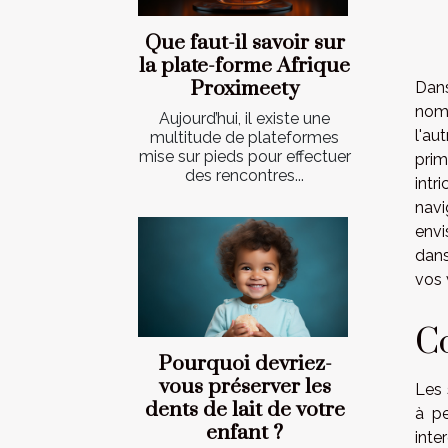
Que faut-il savoir sur
la plate-forme Afrique
Proximeety
Dans
nomb
Aujourd’hui, il existe une
l'au
multitude de plateformes
mise sur pieds pour effectuer
prim
des rencontres...
intr
navi
envi
dans
vos 
Co
Pourquoi devriez-
vous préserver les
Les 
dents de lait de votre
à pe
enfant ?
inte