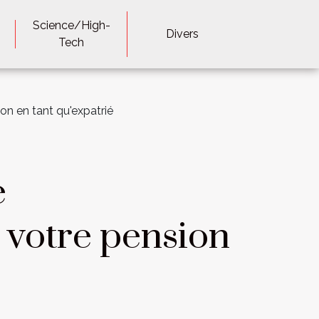
Science/High-
Divers
Tech
n en tant qu'expatrié
e
 votre pension