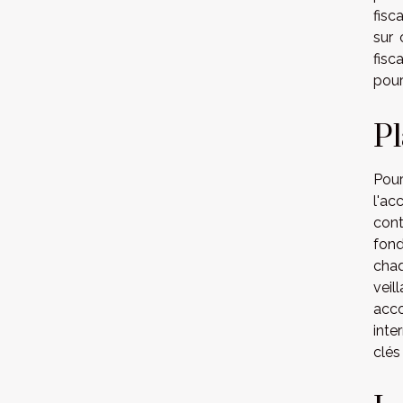
fisc
sur 
fisc
pour
Pl
Pour
l'ac
cont
fond
chaq
veil
acco
inte
clés