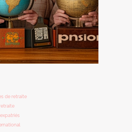
s de retraite
retraite
 expatriés
ternational