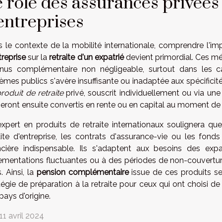
 rôle des assurances privées
entreprises
 le contexte de la mobilité internationale, comprendre l'i
treprise
sur la
retraite d'un expatrié
devient primordial. Ces m
enus complémentaire non négligeable, surtout dans les 
èmes publics s'avère insuffisante ou inadaptée aux spécificit
roduit de retraite
privé, souscrit individuellement ou via un
seront ensuite convertis en rente ou en capital au moment de l
xpert en produits de retraite internationaux soulignera que
aite d'entreprise, les contrats d'assurance-vie ou les fond
ncière indispensable. Ils s'adaptent aux besoins des exp
ementations fluctuantes ou à des périodes de non-couverture
. Ainsi, la
pension complémentaire
issue de ces produits se 
tégie de préparation à la retraite pour ceux qui ont choisi d
 pays d'origine.
 11 avril 2024