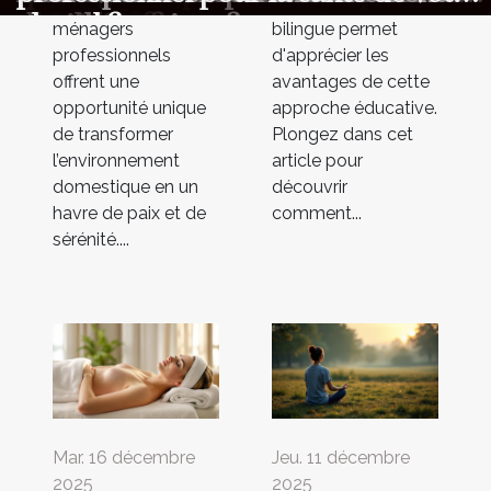
Les services
liés à l'éducation
ménagers professionnels
enfance ?
physique ?
quotidien ?
deuil
chez les seniors ?
cheval ?
ménagers
bilingue permet
professionnels
d'apprécier les
offrent une
avantages de cette
opportunité unique
approche éducative.
de transformer
Plongez dans cet
l’environnement
article pour
domestique en un
découvrir
havre de paix et de
comment...
sérénité....
Mar. 16 décembre
Jeu. 11 décembre
2025
2025