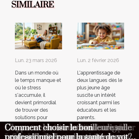
SIMILAIRE
Lun. 23 mars 2026
Lun. 2 février 2026
Dans un monde où
L'apprentissage de
le temps manque et
deux langues dès le
où le stress
plus jeune âge
s'accumule, il
suscite un intérêt
devient primordial
croissant parmi les
de trouver des
éducateurs et les
solutions pour
parents.
améliorer son bien-
Comprendre les
Maximiser votre bien-être
Les avantages cognitifs de
Comment choisir le type de
Stratégies pour minimiser le stress
Comment la danse africaine
Comment les alternatives au café
L’hypnose, une solution douce pour
Comment les rencontres en ligne
Comment choisir la meilleure salle
Comment choisir le bon
être au quotidien.
bénéfices cognitifs
quotidien avec des services
l'éducation bilingue dès la petite
massage adapté à vos besoins ?
quotidien ?
favorise le bien-être et la forme
influencent-elles votre bien-être
vous aider à vivre et surmonter un
renouvellent l'espoir amoureux
pour optimiser son entraînement ?
professionnel pour la santé de votre