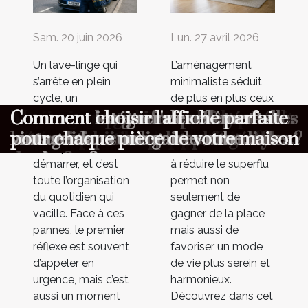
Sam. 20 juin 2026
Lun. 27 avril 2026
Un lave-linge qui
L’aménagement
s’arrête en plein
minimaliste séduit
cycle, un
de plus en plus ceux
Dépannage express : quelles
Aménagement minimaliste :
Maximiser l'ambiance à votre
Comment choisir le cadeau parfait
Comment organiser une chasse au
Comment optimiser la longévité de
Comment choisir un parfum
Comment les gaufres reflètent-elles
Comment intégrer des éléments
Comment choisir l'affiche parfaite
réfrigérateur qui ne
qui recherchent un
refroidit plus ou un
intérieur épuré et
informations transmettre au
pourquoi moins c’est parfois mieux
cérémonie avec un photobooth
pour surprendre vos proches ?
trésor éducative pour enfants ?
votre combinaison de plongée ?
masculin qui complète votre style
les traditions culinaires mondiales ?
vintage dans une garde-robe
pour chaque pièce de votre maison
four qui refuse de
fonctionnel. Penser
premier contact ?
de vie ?
moderne ?
démarrer, et c’est
à réduire le superflu
toute l’organisation
permet non
du quotidien qui
seulement de
vacille. Face à ces
gagner de la place
pannes, le premier
mais aussi de
réflexe est souvent
favoriser un mode
d’appeler en
de vie plus serein et
urgence, mais c’est
harmonieux.
aussi un moment
Découvrez dans cet