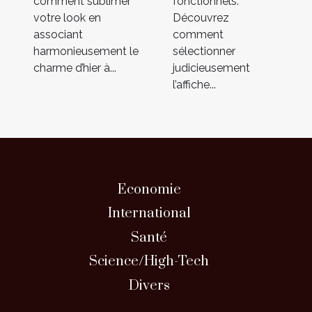
comment sublimer
fonctionnels.
votre look en
Découvrez
associant
comment
harmonieusement le
sélectionner
charme d’hier à...
judicieusement
l’affiche...
Economie
International
Santé
Science/High-Tech
Divers