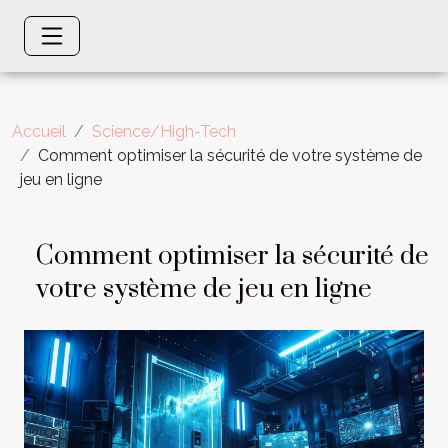
Accueil
Science/High-Tech
Comment optimiser la sécurité de votre système de
jeu en ligne
Comment optimiser la sécurité de
votre système de jeu en ligne