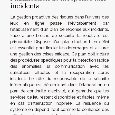
incidents
La gestion proactive des risques dans l'univers des
jeux en ligne passe inévitablement par
l'établissement d'un plan de réponse aux incidents.
Face à une brèche de sécurité, la réactivité est
primordiale. Disposer d'un plan d'action bien défini
est essentiel pour limiter les dommages et assurer
une gestion des crises efficace. Ce plan doit inclure
des procédures spécifiques pour la détection rapide
des anomalies, la communication avec les
utilisateurs affectés et la récupération après
incident. Le rôle du responsable de la sécurité
informatique est déterminant dans l'élaboration du
plan de continuité d'activité, qui garantira que les
services de jeu restent disponibles et fiables, même
en cas d'interruption inopinée. La résilience du
système en dépend, tout comme la confiance des