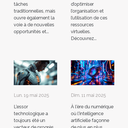
tâches
d’optimiser
traditionnelles, mais
l’organisation et
ouvre également la
l’utilisation de ces
voie à de nouvelles
ressources
opportunités et...
virtuelles.
Découvrez...
Lun. 19 mai 2025
Dim. 11 mai 2025
L'essor
À l'ère du numérique
technologique a
où l'intelligence
toujours été un
artificielle façonne
vecteur de progrès
de plus en plus