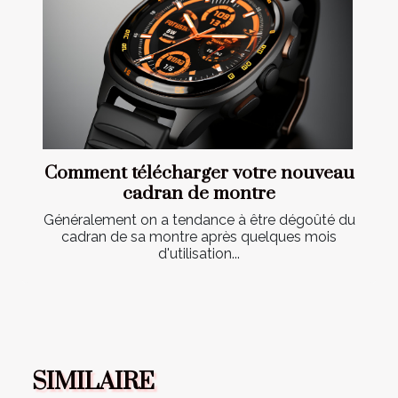
Comment télécharger votre nouveau
cadran de montre
Généralement on a tendance à être dégoûté du
cadran de sa montre après quelques mois
d'utilisation...
SIMILAIRE