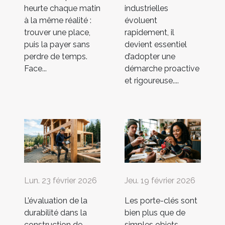
heurte chaque matin
industrielles
à la même réalité :
évoluent
trouver une place,
rapidement, il
puis la payer sans
devient essentiel
perdre de temps.
d’adopter une
Face...
démarche proactive
et rigoureuse....
Lun. 23 février 2026
Jeu. 19 février 2026
L’évaluation de la
Les porte-clés sont
durabilité dans la
bien plus que de
construction de
simples objets