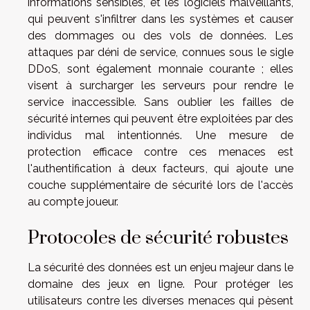
informations sensibles, et les logiciels malveillants,
qui peuvent s'infiltrer dans les systèmes et causer
des dommages ou des vols de données. Les
attaques par déni de service, connues sous le sigle
DDoS, sont également monnaie courante ; elles
visent à surcharger les serveurs pour rendre le
service inaccessible. Sans oublier les failles de
sécurité internes qui peuvent être exploitées par des
individus mal intentionnés. Une mesure de
protection efficace contre ces menaces est
l'authentification à deux facteurs, qui ajoute une
couche supplémentaire de sécurité lors de l'accès
au compte joueur.
Protocoles de sécurité robustes
La sécurité des données est un enjeu majeur dans le
domaine des jeux en ligne. Pour protéger les
utilisateurs contre les diverses menaces qui pèsent