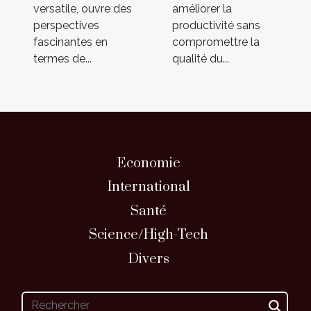
versatile, ouvre des
améliorer la
perspectives
productivité sans
fascinantes en
compromettre la
termes de...
qualité du...
Economie
International
Santé
Science/High-Tech
Divers