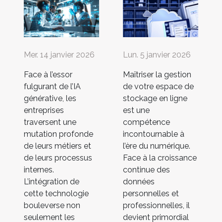
Mer. 14 janvier 2026
Lun. 5 janvier 2026
Face à l’essor
Maîtriser la gestion
fulgurant de l’IA
de votre espace de
générative, les
stockage en ligne
entreprises
est une
traversent une
compétence
mutation profonde
incontournable à
de leurs métiers et
l’ère du numérique.
de leurs processus
Face à la croissance
internes.
continue des
L’intégration de
données
cette technologie
personnelles et
bouleverse non
professionnelles, il
seulement les
devient primordial