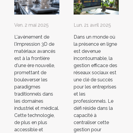
Ven. 2 mai 2025
Lun. 21 avril 2025
L'avènement de
Dans un monde où
l'impression 3D de
la présence en ligne
matériaux avancés
est devenue
est à la frontière
incontournable, la
d'une ère nouvelle,
gestion efficace des
promettant de
réseaux sociaux est
bouleverser les
une clé de succès
paradigmes
pour les entreprises
traditionnels dans
et les
les domaines
professionnels. Le
industriel et médical.
défi réside dans la
Cette technologie,
capacité à
de plus en plus
centraliser cette
accessible et
gestion pour