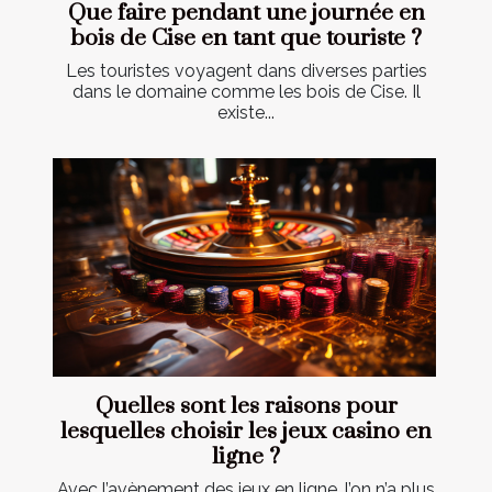
Que faire pendant une journée en
bois de Cise en tant que touriste ?
Les touristes voyagent dans diverses parties
dans le domaine comme les bois de Cise. Il
existe...
Quelles sont les raisons pour
lesquelles choisir les jeux casino en
ligne ?
Avec l’avènement des jeux en ligne, l’on n’a plus