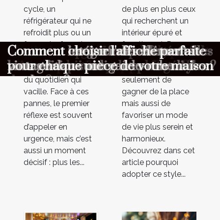
cycle, un
de plus en plus ceux
réfrigérateur qui ne
qui recherchent un
refroidit plus ou un
intérieur épuré et
four qui refuse de
fonctionnel. Penser
Dépannage express : quelles
Aménagement minimaliste :
Maximiser l'ambiance à votre
Comment choisir le cadeau parfait
Comment organiser une chasse au
Comment optimiser la longévité de
Comment choisir un parfum
Comment les gaufres reflètent-elles
Comment intégrer des éléments
Comment choisir l'affiche parfaite
démarrer, et c’est
à réduire le superflu
informations transmettre au
pourquoi moins c’est parfois mieux
cérémonie avec un photobooth
pour surprendre vos proches ?
trésor éducative pour enfants ?
votre combinaison de plongée ?
masculin qui complète votre style
les traditions culinaires mondiales ?
vintage dans une garde-robe
pour chaque pièce de votre maison
toute l’organisation
permet non
premier contact ?
de vie ?
moderne ?
du quotidien qui
seulement de
vacille. Face à ces
gagner de la place
pannes, le premier
mais aussi de
réflexe est souvent
favoriser un mode
d’appeler en
de vie plus serein et
urgence, mais c’est
harmonieux.
aussi un moment
Découvrez dans cet
décisif : plus les...
article pourquoi
adopter ce style...