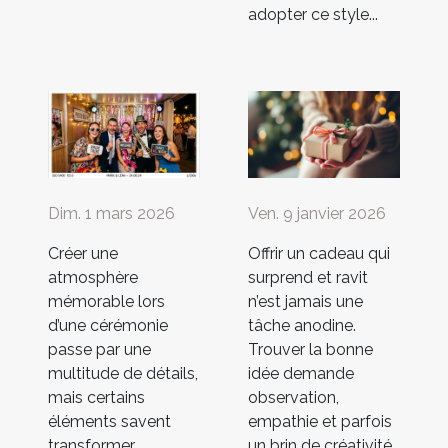
adopter ce style...
Dim. 1 mars 2026
Ven. 9 janvier 2026
Créer une
Offrir un cadeau qui
atmosphère
surprend et ravit
mémorable lors
n’est jamais une
d’une cérémonie
tâche anodine.
passe par une
Trouver la bonne
multitude de détails,
idée demande
mais certains
observation,
éléments savent
empathie et parfois
transformer
un brin de créativité,