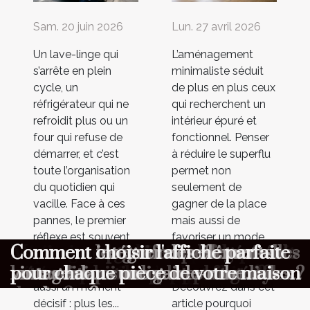
Sam. 20 juin 2026
Lun. 27 avril 2026
Un lave-linge qui
L’aménagement
s’arrête en plein
minimaliste séduit
cycle, un
de plus en plus ceux
réfrigérateur qui ne
qui recherchent un
refroidit plus ou un
intérieur épuré et
four qui refuse de
fonctionnel. Penser
démarrer, et c’est
à réduire le superflu
toute l’organisation
permet non
du quotidien qui
seulement de
vacille. Face à ces
gagner de la place
pannes, le premier
mais aussi de
réflexe est souvent
favoriser un mode
Dépannage express : quelles
Aménagement minimaliste :
Maximiser l'ambiance à votre
Comment choisir le cadeau parfait
Comment organiser une chasse au
Comment optimiser la longévité de
Comment choisir un parfum
Comment les gaufres reflètent-elles
Comment intégrer des éléments
Comment choisir l'affiche parfaite
d’appeler en
de vie plus serein et
informations transmettre au
pourquoi moins c’est parfois mieux
cérémonie avec un photobooth
pour surprendre vos proches ?
trésor éducative pour enfants ?
votre combinaison de plongée ?
masculin qui complète votre style
les traditions culinaires mondiales ?
vintage dans une garde-robe
pour chaque pièce de votre maison
urgence, mais c’est
harmonieux.
aussi un moment
Découvrez dans cet
premier contact ?
de vie ?
moderne ?
décisif : plus les...
article pourquoi