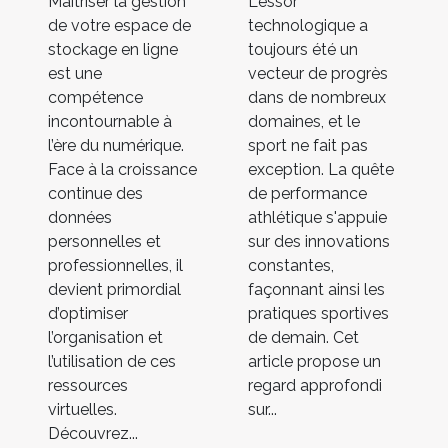
Maîtriser la gestion
L'essor
de votre espace de
technologique a
stockage en ligne
toujours été un
est une
vecteur de progrès
compétence
dans de nombreux
incontournable à
domaines, et le
l’ère du numérique.
sport ne fait pas
Face à la croissance
exception. La quête
continue des
de performance
données
athlétique s'appuie
personnelles et
sur des innovations
professionnelles, il
constantes,
devient primordial
façonnant ainsi les
d’optimiser
pratiques sportives
l’organisation et
de demain. Cet
l’utilisation de ces
article propose un
ressources
regard approfondi
virtuelles.
sur...
Découvrez...