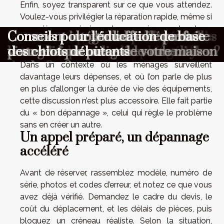
Enfin, soyez transparent sur ce que vous attendez.
Voulez-vous privilégier la réparation rapide, même si
une pièce provisoire est proposée, ou cherchez-
Aménagement minimaliste :
Maximiser l'ambiance à votre
Comment choisir le cadeau parfait
Comment organiser une chasse au
Comment optimiser la longévité de
Comment choisir un parfum
Comment les gaufres reflètent-elles
Comment intégrer des éléments
Comment choisir l'affiche parfaite
Conseils pour l'éducation de base
vous la solution la plus durable, quitte à attendre
pourquoi moins c’est parfois mieux
cérémonie avec un photobooth
pour surprendre vos proches ?
trésor éducative pour enfants ?
votre combinaison de plongée ?
masculin qui complète votre style
les traditions culinaires mondiales ?
vintage dans une garde-robe
pour chaque pièce de votre maison
des chiots débutants
quelques jours ? La réponse change la stratégie.
de vie ?
moderne ?
Dans un contexte où les ménages surveillent
davantage leurs dépenses, et où l’on parle de plus
en plus d’allonger la durée de vie des équipements,
cette discussion n’est plus accessoire. Elle fait partie
du « bon dépannage », celui qui règle le problème
sans en créer un autre.
Un appel préparé, un dépannage
accéléré
Avant de réserver, rassemblez modèle, numéro de
série, photos et codes d’erreur, et notez ce que vous
avez déjà vérifié. Demandez le cadre du devis, le
coût du déplacement, et les délais de pièces, puis
bloquez un créneau réaliste. Selon la situation,