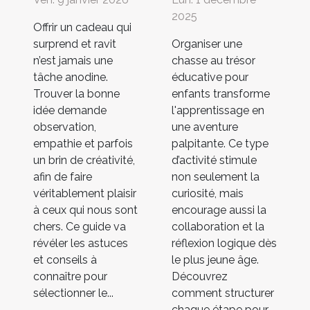
2025
Offrir un cadeau qui
surprend et ravit
Organiser une
n’est jamais une
chasse au trésor
tâche anodine.
éducative pour
Trouver la bonne
enfants transforme
idée demande
l'apprentissage en
observation,
une aventure
empathie et parfois
palpitante. Ce type
un brin de créativité,
d’activité stimule
afin de faire
non seulement la
véritablement plaisir
curiosité, mais
à ceux qui nous sont
encourage aussi la
chers. Ce guide va
collaboration et la
révéler les astuces
réflexion logique dès
et conseils à
le plus jeune âge.
connaître pour
Découvrez
sélectionner le...
comment structurer
chaque étape pour...