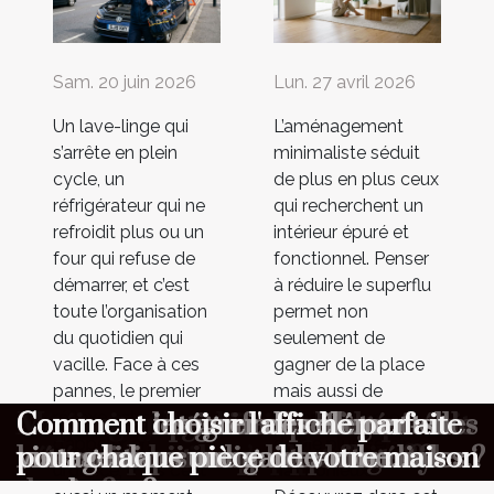
Sam. 20 juin 2026
Lun. 27 avril 2026
Un lave-linge qui
L’aménagement
s’arrête en plein
minimaliste séduit
cycle, un
de plus en plus ceux
réfrigérateur qui ne
qui recherchent un
refroidit plus ou un
intérieur épuré et
four qui refuse de
fonctionnel. Penser
démarrer, et c’est
à réduire le superflu
toute l’organisation
permet non
du quotidien qui
seulement de
vacille. Face à ces
gagner de la place
pannes, le premier
mais aussi de
Dépannage express : quelles
Aménagement minimaliste :
Maximiser l'ambiance à votre
Comment choisir le cadeau parfait
Comment organiser une chasse au
Comment optimiser la longévité de
Comment choisir un parfum
Comment les gaufres reflètent-elles
Comment intégrer des éléments
Comment choisir l'affiche parfaite
réflexe est souvent
favoriser un mode
d’appeler en
de vie plus serein et
informations transmettre au
pourquoi moins c’est parfois mieux
cérémonie avec un photobooth
pour surprendre vos proches ?
trésor éducative pour enfants ?
votre combinaison de plongée ?
masculin qui complète votre style
les traditions culinaires mondiales ?
vintage dans une garde-robe
pour chaque pièce de votre maison
urgence, mais c’est
harmonieux.
premier contact ?
de vie ?
moderne ?