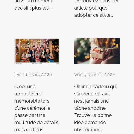
aussi un moment
Découvrez dans cet
décisif : plus les...
article pourquoi
adopter ce style...
Dim. 1 mars 2026
Ven. 9 janvier 2026
Créer une
Offrir un cadeau qui
atmosphère
surprend et ravit
mémorable lors
n’est jamais une
d’une cérémonie
tâche anodine.
passe par une
Trouver la bonne
multitude de détails,
idée demande
mais certains
observation,