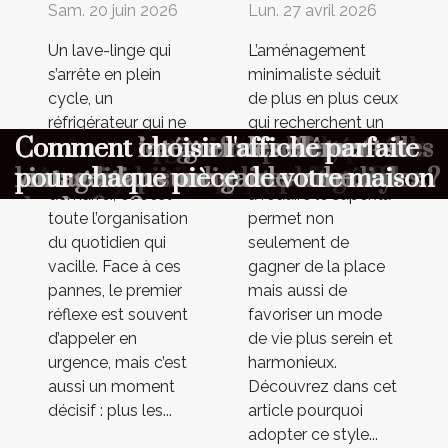
Sam. 20 juin 2026
Lun. 27 avril 2026
Un lave-linge qui
L’aménagement
s’arrête en plein
minimaliste séduit
cycle, un
de plus en plus ceux
réfrigérateur qui ne
qui recherchent un
Dépannage express : quelles
Aménagement minimaliste :
Maximiser l'ambiance à votre
Comment choisir le cadeau parfait
Comment organiser une chasse au
Comment optimiser la longévité de
Comment choisir un parfum
Comment les gaufres reflètent-elles
Comment intégrer des éléments
Comment choisir l'affiche parfaite
refroidit plus ou un
intérieur épuré et
four qui refuse de
fonctionnel. Penser
informations transmettre au
pourquoi moins c’est parfois mieux
cérémonie avec un photobooth
pour surprendre vos proches ?
trésor éducative pour enfants ?
votre combinaison de plongée ?
masculin qui complète votre style
les traditions culinaires mondiales ?
vintage dans une garde-robe
pour chaque pièce de votre maison
démarrer, et c’est
à réduire le superflu
premier contact ?
de vie ?
moderne ?
toute l’organisation
permet non
du quotidien qui
seulement de
vacille. Face à ces
gagner de la place
pannes, le premier
mais aussi de
réflexe est souvent
favoriser un mode
d’appeler en
de vie plus serein et
urgence, mais c’est
harmonieux.
aussi un moment
Découvrez dans cet
décisif : plus les...
article pourquoi
adopter ce style...