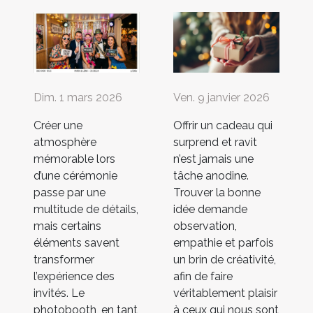
Dim. 1 mars 2026
Ven. 9 janvier 2026
Créer une
Offrir un cadeau qui
atmosphère
surprend et ravit
mémorable lors
n’est jamais une
d’une cérémonie
tâche anodine.
passe par une
Trouver la bonne
multitude de détails,
idée demande
mais certains
observation,
éléments savent
empathie et parfois
transformer
un brin de créativité,
l’expérience des
afin de faire
invités. Le
véritablement plaisir
photobooth, en tant
à ceux qui nous sont