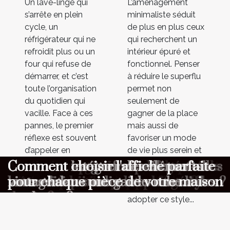
Un lave-linge qui
L’aménagement
s’arrête en plein
minimaliste séduit
cycle, un
de plus en plus ceux
réfrigérateur qui ne
qui recherchent un
refroidit plus ou un
intérieur épuré et
four qui refuse de
fonctionnel. Penser
démarrer, et c’est
à réduire le superflu
toute l’organisation
permet non
du quotidien qui
seulement de
vacille. Face à ces
gagner de la place
pannes, le premier
mais aussi de
réflexe est souvent
favoriser un mode
d’appeler en
de vie plus serein et
urgence, mais c’est
harmonieux.
Dépannage express : quelles
Aménagement minimaliste :
Maximiser l'ambiance à votre
Comment choisir le cadeau parfait
Comment organiser une chasse au
Comment optimiser la longévité de
Comment choisir un parfum
Comment les gaufres reflètent-elles
Comment intégrer des éléments
Comment choisir l'affiche parfaite
aussi un moment
Découvrez dans cet
informations transmettre au
pourquoi moins c’est parfois mieux
cérémonie avec un photobooth
pour surprendre vos proches ?
trésor éducative pour enfants ?
votre combinaison de plongée ?
masculin qui complète votre style
les traditions culinaires mondiales ?
vintage dans une garde-robe
pour chaque pièce de votre maison
décisif : plus les...
article pourquoi
premier contact ?
de vie ?
moderne ?
adopter ce style...