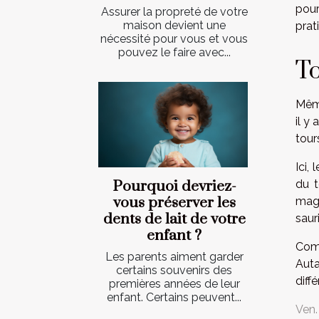
pour
Assurer la propreté de votre
maison devient une
prat
nécessité pour vous et vous
pouvez le faire avec...
To
Même
il y
tour
Ici,
du t
Pourquoi devriez-
vous préserver les
magi
dents de lait de votre
saur
enfant ?
Comm
Les parents aiment garder
Auta
certains souvenirs des
diff
premières années de leur
enfant. Certains peuvent...
Ven.