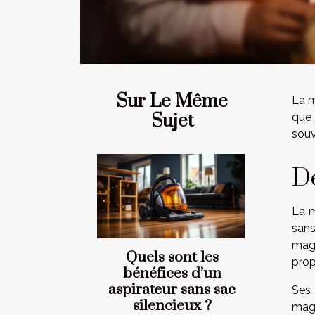
Sur Le Même
La m
Sujet
que 
souv
Dé
La m
sans
mag
Quels sont les
prop
bénéfices d’un
aspirateur sans sac
Ses 
silencieux ?
magi