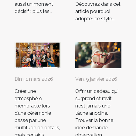
premier contact ?
de vie ?
moderne ?
aussi un moment
Découvrez dans cet
décisif : plus les...
article pourquoi
adopter ce style...
Dim. 1 mars 2026
Ven. 9 janvier 2026
Créer une
Offrir un cadeau qui
atmosphère
surprend et ravit
mémorable lors
n’est jamais une
d’une cérémonie
tâche anodine.
passe par une
Trouver la bonne
multitude de détails,
idée demande
mais certains
observation,