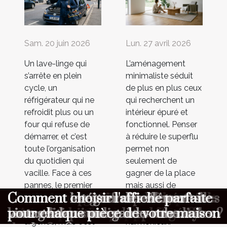
Sam. 20 juin 2026
Lun. 27 avril 2026
Un lave-linge qui
L’aménagement
s’arrête en plein
minimaliste séduit
cycle, un
de plus en plus ceux
réfrigérateur qui ne
qui recherchent un
refroidit plus ou un
intérieur épuré et
four qui refuse de
fonctionnel. Penser
démarrer, et c’est
à réduire le superflu
toute l’organisation
permet non
du quotidien qui
seulement de
vacille. Face à ces
gagner de la place
pannes, le premier
mais aussi de
Dépannage express : quelles
Aménagement minimaliste :
Maximiser l'ambiance à votre
Comment choisir le cadeau parfait
Comment organiser une chasse au
Comment optimiser la longévité de
Comment choisir un parfum
Comment les gaufres reflètent-elles
Comment intégrer des éléments
Comment choisir l'affiche parfaite
réflexe est souvent
favoriser un mode
d’appeler en
de vie plus serein et
informations transmettre au
pourquoi moins c’est parfois mieux
cérémonie avec un photobooth
pour surprendre vos proches ?
trésor éducative pour enfants ?
votre combinaison de plongée ?
masculin qui complète votre style
les traditions culinaires mondiales ?
vintage dans une garde-robe
pour chaque pièce de votre maison
urgence, mais c’est
harmonieux.