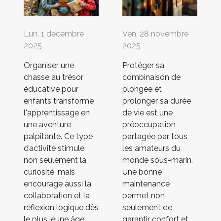
Lun. 1 décembre
Ven. 28 novembre
2025
2025
Organiser une
Protéger sa
chasse au trésor
combinaison de
éducative pour
plongée et
enfants transforme
prolonger sa durée
l'apprentissage en
de vie est une
une aventure
préoccupation
palpitante. Ce type
partagée par tous
d’activité stimule
les amateurs du
non seulement la
monde sous-marin.
curiosité, mais
Une bonne
encourage aussi la
maintenance
collaboration et la
permet non
réflexion logique dès
seulement de
le plus jeune âge.
garantir confort et