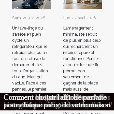
Sam. 20 juin 2026
Lun. 27 avril 2026
Un lave-linge qui
L’aménagement
s’arrête en plein
minimaliste séduit
cycle, un
de plus en plus ceux
réfrigérateur qui ne
qui recherchent un
refroidit plus ou un
intérieur épuré et
four qui refuse de
fonctionnel. Penser
démarrer, et c’est
à réduire le superflu
toute l’organisation
permet non
du quotidien qui
seulement de
vacille. Face à ces
gagner de la place
pannes, le premier
mais aussi de
réflexe est souvent
favoriser un mode
Dépannage express : quelles
Aménagement minimaliste :
Maximiser l'ambiance à votre
Comment choisir le cadeau parfait
Comment organiser une chasse au
Comment optimiser la longévité de
Comment choisir un parfum
Comment les gaufres reflètent-elles
Comment intégrer des éléments
Comment choisir l'affiche parfaite
d’appeler en
de vie plus serein et
informations transmettre au
pourquoi moins c’est parfois mieux
cérémonie avec un photobooth
pour surprendre vos proches ?
trésor éducative pour enfants ?
votre combinaison de plongée ?
masculin qui complète votre style
les traditions culinaires mondiales ?
vintage dans une garde-robe
pour chaque pièce de votre maison
urgence, mais c’est
harmonieux.
premier contact ?
de vie ?
moderne ?
aussi un moment
Découvrez dans cet