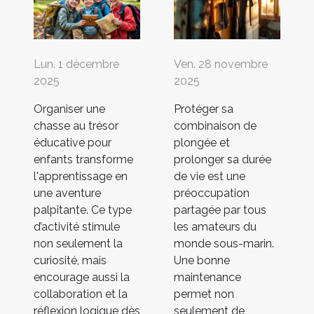
Lun. 1 décembre
Ven. 28 novembre
2025
2025
Organiser une
Protéger sa
chasse au trésor
combinaison de
éducative pour
plongée et
enfants transforme
prolonger sa durée
l'apprentissage en
de vie est une
une aventure
préoccupation
palpitante. Ce type
partagée par tous
d’activité stimule
les amateurs du
non seulement la
monde sous-marin.
curiosité, mais
Une bonne
encourage aussi la
maintenance
collaboration et la
permet non
réflexion logique dès
seulement de