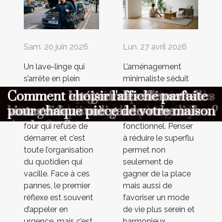
Sam. 20 juin 2026
Lun. 27 avril 2026
Un lave-linge qui
L’aménagement
s’arrête en plein
minimaliste séduit
cycle, un
de plus en plus ceux
Dépannage express : quelles
Aménagement minimaliste :
Maximiser l'ambiance à votre
Comment choisir le cadeau parfait
Comment organiser une chasse au
Comment optimiser la longévité de
Comment choisir un parfum
Comment les gaufres reflètent-elles
Comment intégrer des éléments
Comment choisir l'affiche parfaite
réfrigérateur qui ne
qui recherchent un
informations transmettre au
pourquoi moins c’est parfois mieux
cérémonie avec un photobooth
pour surprendre vos proches ?
trésor éducative pour enfants ?
votre combinaison de plongée ?
masculin qui complète votre style
les traditions culinaires mondiales ?
vintage dans une garde-robe
pour chaque pièce de votre maison
refroidit plus ou un
intérieur épuré et
premier contact ?
de vie ?
moderne ?
four qui refuse de
fonctionnel. Penser
démarrer, et c’est
à réduire le superflu
toute l’organisation
permet non
du quotidien qui
seulement de
vacille. Face à ces
gagner de la place
pannes, le premier
mais aussi de
réflexe est souvent
favoriser un mode
d’appeler en
de vie plus serein et
urgence, mais c’est
harmonieux.