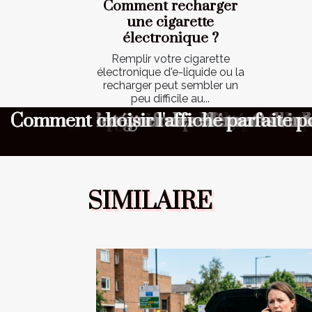
Comment recharger
une cigarette
électronique ?
Remplir votre cigarette
électronique d'e-liquide ou la
recharger peut sembler un
peu difficile au...
Dépannage express : quelles informa
Aménagement minimaliste : pourquoi
Maximiser l'ambiance à votre cérém
Comment choisir le cadeau parfait 
Comment organiser une chasse au tr
Comment optimiser la longévité de 
Comment choisir un parfum masculin 
Comment les gaufres reflètent-elles l
Comment intégrer des éléments vin
Comment choisir l'affiche parfaite 
SIMILAIRE