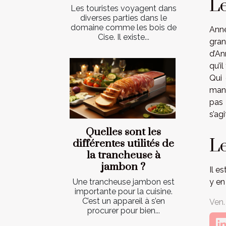
L
Les touristes voyagent dans
diverses parties dans le
domaine comme les bois de
Anne
Cise. Il existe...
gran
d’An
qu’i
Qui 
manq
pas 
s’ag
Quelles sont les
Le
différentes utilités de
la trancheuse à
jambon ?
Il e
y en
Une trancheuse jambon est
importante pour la cuisine.
C’est un appareil à s’en
Ven.
procurer pour bien...