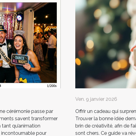
Ven. 9 janvier 2026
une cérémonie passe par
Offrir un cadeau qui surpren
léments savent transformer
Trouver la bonne idée dema
n tant qu’animation
brin de créativité, afin de f
n incontournable pour
sont chers. Ce guide va rév