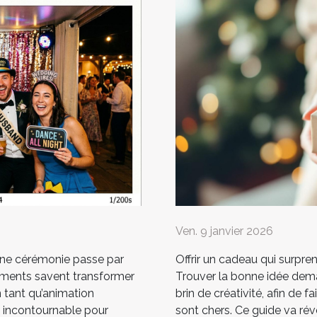
Ven. 9 janvier 2026
une cérémonie passe par
Offrir un cadeau qui surpren
léments savent transformer
Trouver la bonne idée dema
n tant qu’animation
brin de créativité, afin de f
n incontournable pour
sont chers. Ce guide va rév