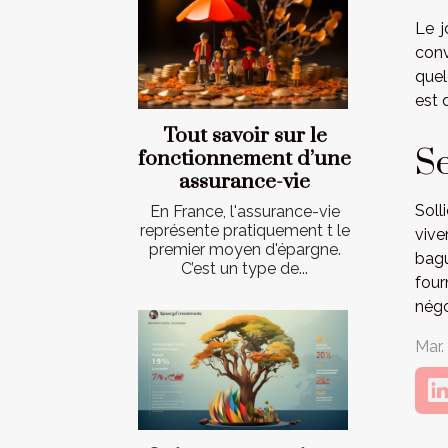
Le j
conv
quel
est 
Tout savoir sur le
Se
fonctionnement d’une
assurance-vie
Soll
En France, l'assurance-vie
représente pratiquement t le
vive
premier moyen d'épargne.
bagu
C’est un type de...
four
négo
Mar