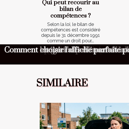
Qui peut recourir au
bilan de
compétences ?
Selon la loi, le bilan de
compétences est considéré
depuis le 31 décembre 1991
comme un droit pour...
Dépannage express : quelles informa
Aménagement minimaliste : pourquoi
Maximiser l'ambiance à votre cérém
Comment choisir le cadeau parfait 
Comment organiser une chasse au tr
Comment optimiser la longévité de 
Comment choisir un parfum masculin 
Comment les gaufres reflètent-elles l
Comment intégrer des éléments vin
Comment choisir l'affiche parfaite 
SIMILAIRE