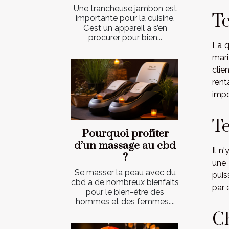
Une trancheuse jambon est
Te
importante pour la cuisine.
C’est un appareil à s’en
procurer pour bien...
La q
mari
clie
rent
impo
Te
Pourquoi profiter
d’un massage au cbd
Il n
?
une 
Se masser la peau avec du
puis
cbd a de nombreux bienfaits
par 
pour le bien-être des
hommes et des femmes....
Ch